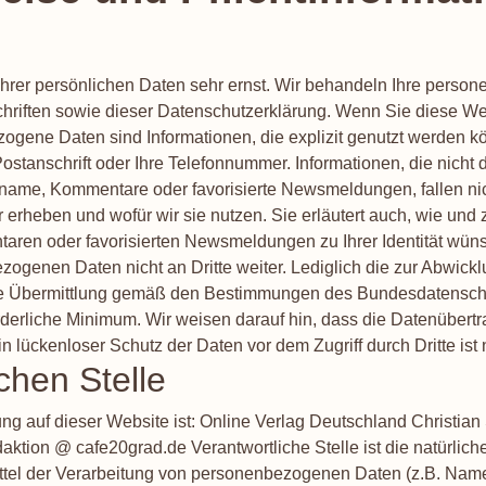
Ihrer persönlichen Daten sehr ernst. Wir behandeln Ihre perso
chriften sowie dieser Datenschutzerklärung. Wenn Sie diese W
ne Daten sind Informationen, die explizit genutzt werden könn
Postanschrift oder Ihre Telefonnummer. Informationen, die nicht di
ame, Kommentare oder favorisierte Newsmeldungen, fallen nich
r erheben und wofür wir sie nutzen. Sie erläutert auch, wie un
aren oder favorisierten Newsmeldungen zu Ihrer Identität wün
ezogenen Daten nicht an Dritte weiter. Lediglich die zur Abwickl
lgt die Übermittlung gemäß den Bestimmungen des Bundesdatens
rderliche Minimum. Wir weisen darauf hin, dass die Datenübertr
 lückenloser Schutz der Daten vor dem Zugriff durch Dritte ist 
chen Stelle
itung auf dieser Website ist: Online Verlag Deutschland Christ
tion @ cafe20grad.de Verantwortliche Stelle ist die natürliche 
el der Verarbeitung von personenbezogenen Daten (z.B. Namen