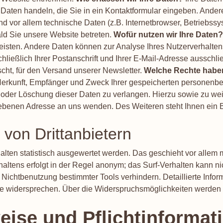
um Daten handeln, die Sie in ein Kontaktformular eingeben. An
d vor allem technische Daten (z.B. Internetbrowser, Betriebssy
ald Sie unsere Website betreten.
Wofür nutzen wir Ihre Daten?
rleisten. Andere Daten können zur Analyse Ihres Nutzerverhalt
eßlich Ihrer Postanschrift und Ihrer E-Mail-Adresse ausschließ
scht, für den Versand unserer Newsletter.
Welche Rechte haben
r Herkunft, Empfänger und Zweck Ihrer gespeicherten personenb
g oder Löschung dieser Daten zu verlangen. Hierzu sowie zu 
gebenen Adresse an uns wenden. Des Weiteren steht Ihnen ein 
 von Drittanbietern
alten statistisch ausgewertet werden. Das geschieht vor allem
ltens erfolgt in der Regel anonym; das Surf-Verhalten kann ni
Nichtbenutzung bestimmter Tools verhindern. Detaillierte Infor
e widersprechen. Über die Widerspruchsmöglichkeiten werden w
eise und Pflichtinformat