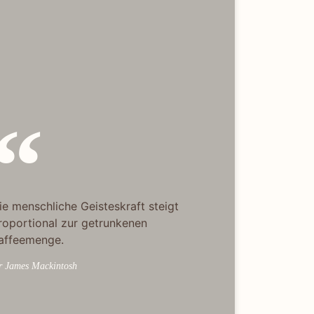
ie menschliche Geisteskraft steigt
roportional zur getrunkenen
affeemenge.
r James Mackintosh