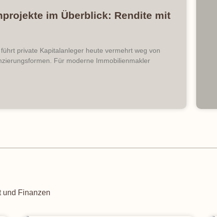
projekte im Überblick: Rendite mit
führt private Kapitalanleger heute vermehrt weg von
nanzierungsformen. Für moderne Immobilienmakler
t und Finanzen