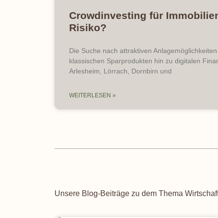
Crowdinvesting für Immobilien
Risiko?
Die Suche nach attraktiven Anlagemöglichkeiten 
klassischen Sparprodukten hin zu digitalen Fi
Arlesheim, Lörrach, Dornbirn und
WEITERLESEN »
Unsere Blog-Beiträge zu dem Thema Wirtschaf