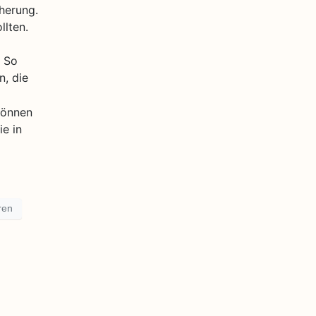
cherung.
llten.
. So
n, die
können
e in
ren